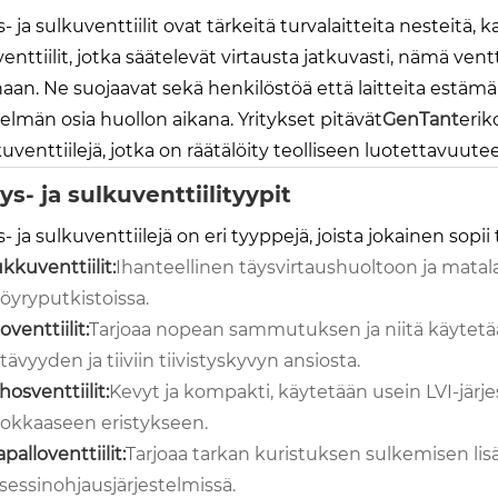
s- ja sulkuventtiilit ovat tärkeitä turvalaitteita nesteitä, k
enttiilit, jotka säätelevät virtausta jatkuvasti, nämä ven
an. Ne suojaavat sekä henkilöstöä että laitteita estämäll
telmän osia huollon aikana. Yritykset pitävät
GenTant
erik
kuventtiilejä, jotka on räätälöity teolliseen luotettavuute
tys- ja sulkuventtiilityypit
s- ja sulkuventtiilejä on eri tyyppejä, joista jokainen sopi
kkuventtiilit:
Ihanteellinen täysvirtaushuoltoon ja matal
höyryputkistoissa.
oventtiilit:
Tarjoaa nopean sammutuksen ja niitä käytetään 
tävyyden ja tiiviin tiivistyskyvyn ansiosta.
hosventtiilit:
Kevyt ja kompakti, käytetään usein LVI-järjes
okkaaseen eristykseen.
palloventtiilit:
Tarjoaa tarkan kuristuksen sulkemisen lisäk
sessinohjausjärjestelmissä.