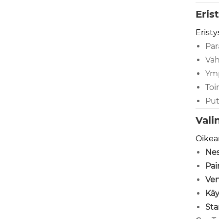
Eris
Eristy
Par
Väh
Ymp
Toi
Put
Vali
Oikean
Nes
Pai
Ven
Käy
Sta