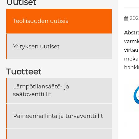
Uutiset
202
Teollisuuden uutisia
Abstra
varmi
Yrityksen uutiset
virtau
mekani
hanki
Tuotteet
Lämpötilansäätö- ja
säätöventtiilit
Paineenhallinta ja turvaventtiilit