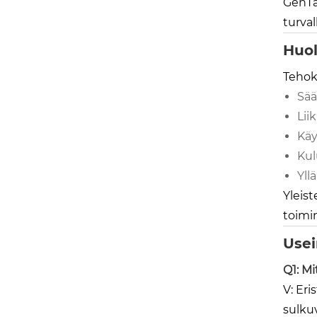
GenTan
turva
Huol
Tehok
Sää
Lii
Käy
Kul
Yll
Yleis
toimin
Usei
Q1: Mi
V: Eri
sulkuv