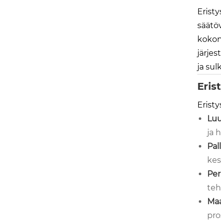
Eristy
säätöv
kokona
järjes
ja sul
Eris
Eristy
Luu
ja 
Pall
kes
Per
teh
Maa
pro