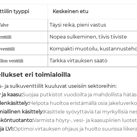
tiilin tyyppi
Keskeinen etu
Täysi reikä, pieni vastus
alve
Nopea sulkeminen, tiivis tiiviste
nttiili
Kompakti muotoilu, kustannusteh
enttiili
Tarkka virtauksen säätö
lon venttiili
llukset eri toimialoilla
s- ja sulkuventtiilit kuuluvat useisiin sektoreihin:
y ja kaasu:
Suojaa putkistot vuodoilta ja mahdollista hätä
enkäsittely:
Helpota huoltoa eristämällä osia jakeluverko
iallinen käsittely:
Käsittele syövyttäviä tai myrkyllisiä nest
köntuotanto:
Varmista höyry-, vesi- ja kaasupiirien luote
ja LVI:
Optimoi virtauksen ohjaus ja huolto suurissa liike