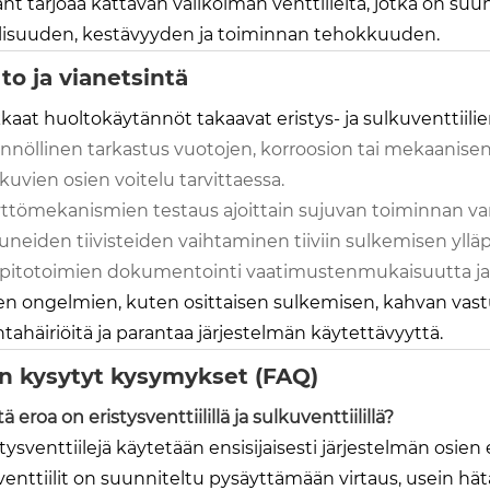
t tarjoaa kattavan valikoiman venttiileitä, jotka on suu
llisuuden, kestävyyden ja toiminnan tehokkuuden.
to ja vianetsintä
kaat huoltokäytännöt takaavat eristys- ja sulkuventtiili
nnöllinen tarkastus vuotojen, korroosion tai mekaanisen
kkuvien osien voitelu tarvittaessa.
ttömekanismien testaus ajoittain sujuvan toiminnan va
uneiden tiivisteiden vaihtaminen tiiviin sulkemisen ylläp
äpitotoimien dokumentointi vaatimustenmukaisuutta ja 
ten ongelmien, kuten osittaisen sulkemisen, kahvan vastu
tahäiriöitä ja parantaa järjestelmän käytettävyyttä.
n kysytyt kysymykset (FAQ)
tä eroa on eristysventtiilillä ja sulkuventtiilillä?
stysventtiilejä käytetään ensisijaisesti järjestelmän osien
enttiilit on suunniteltu pysäyttämään virtaus, usein hätä