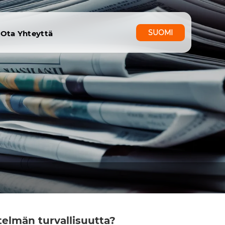
SUOMI
y
Ota Yhteyttä
stelmän turvallisuutta?