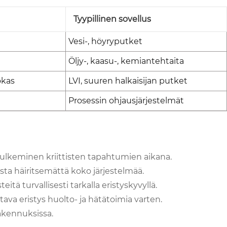
Tyypillinen sovellus
Vesi-, höyryputket
Öljy-, kaasu-, kemiantehtaita
okas
LVI, suuren halkaisijan putket
Prosessin ohjausjärjestelmät
sulkeminen kriittisten tapahtumien aikana.
sta häiritsemättä koko järjestelmää.
eitä turvallisesti tarkalla eristyskyvyllä.
ttava eristys huolto- ja hätätoimia varten.
rakennuksissa.