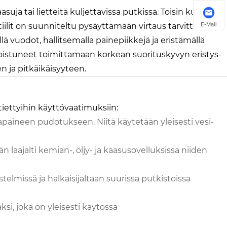
aasuja tai lietteitä kuljettavissa putkissa. Toisin kuin
E-Mail
ttiilit on suunniteltu pysäyttämään virtaus tarvittaessa
ä vuodot, hallitsemalla painepiikkejä ja eristämällä
oistuneet toimittamaan korkean suorituskyvyn eristys-
en ja pitkäikäisyyteen.
i tiettyihin käyttövaatimuksiin:
apaineen pudotukseen. Niitä käytetään yleisesti vesi-
laajalti kemian-, öljy- ja kaasusovelluksissa niiden
telmissä ja halkaisijaltaan suurissa putkistoissa
si, joka on yleisesti käytössä