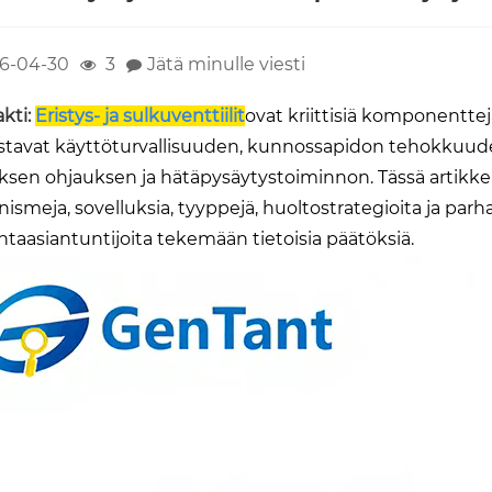
6-04-30
3
Jätä minulle viesti
kti:
Eristys- ja sulkuventtiilit
ovat kriittisiä komponentteja
stavat käyttöturvallisuuden, kunnossapidon tehokkuuden 
ksen ohjauksen ja hätäpysäytystoiminnon. Tässä artikkeliss
smeja, sovelluksia, tyyppejä, huoltostrategioita ja parhait
ntaasiantuntijoita tekemään tietoisia päätöksiä.