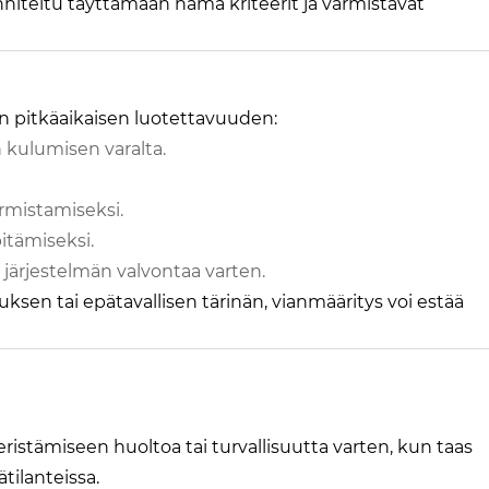
nniteltu täyttämään nämä kriteerit ja varmistavat
en pitkäaikaisen luotettavuuden:
 kulumisen varalta.
rmistamiseksi.
itämiseksi.
järjestelmän valvontaa varten.
ksen tai epätavallisen tärinän, vianmääritys voi estää
 eristämiseen huoltoa tai turvallisuutta varten, kun taas
tilanteissa.