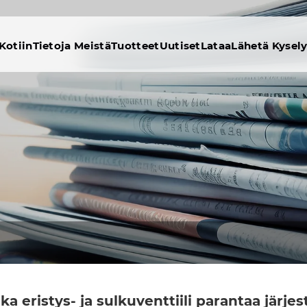
Kotiin
Tietoja Meistä
Tuotteet
Uutiset
Lataa
Lähetä Kysel
ka eristys- ja sulkuventtiili parantaa järje