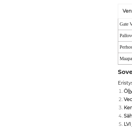
Vent
Gate V
Pallove
Perhosv
Maapal
Sove
Eristy
Ölj
Ved
Kem
Säh
LVI 