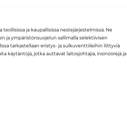
 teollisissa ja kaupallisissa nestejärjestelmissä. Ne
ja ympäristönsuojelun sallimalla selektiivisen
a tarkastellaan eristys- ja sulkuventtiileihin liittyviä
a käytäntöjä, jotka auttavat laitosjohtajia, insinöörejä ja