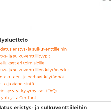
llysluettelo
datus eristys- ja sulkuventtiileihin
stys- ja sulkuventtiilityypit
ellukset eri toimialoilla
stys- ja sulkuventtiilien käytön edut
intakriteerit ja parhaat käytännöt
lto ja vianetsintä
in kysytyt kysymykset (FAQ)
 yhteyttä GenTant
atus eristys- ja sulkuventtiileihin