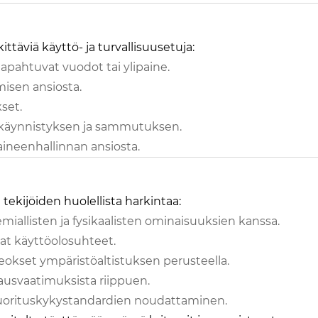
ittäviä käyttö- ja turvallisuusetuja:
apahtuvat vuodot tai ylipaine.
misen ansiosta.
set.
 käynnistyksen ja sammutuksen.
paineenhallinnan ansiosta.
 tekijöiden huolellista harkintaa:
iallisten ja fysikaalisten ominaisuuksien kanssa.
mat käyttöolosuhteet.
sseokset ympäristöaltistuksen perusteella.
usvaatimuksista riippuen.
a suorituskykystandardien noudattaminen.