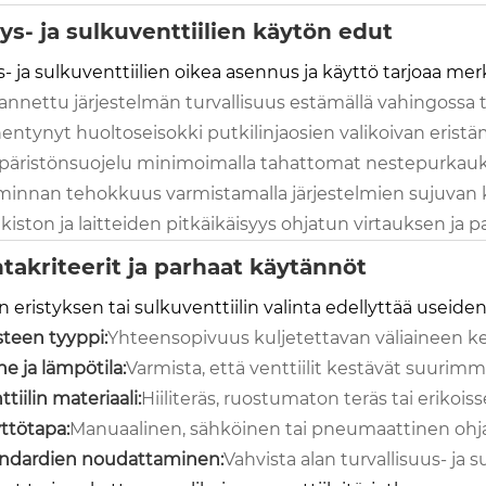
tys- ja sulkuventtiilien käytön edut
s- ja sulkuventtiilien oikea asennus ja käyttö tarjoaa merk
annettu järjestelmän turvallisuus estämällä vahingossa t
entynyt huoltoseisokki putkilinjaosien valikoivan eristä
äristönsuojelu minimoimalla tahattomat nestepurkauk
minnan tehokkuus varmistamalla järjestelmien sujuvan
kiston ja laitteiden pitkäikäisyys ohjatun virtauksen ja 
ntakriteerit ja parhaat käytännöt
 eristyksen tai sulkuventtiilin valinta edellyttää useiden
teen tyyppi:
Yhteensopivuus kuljetettavan väliaineen kem
ne ja lämpötila:
Varmista, että venttiilit kestävät suurim
ttiilin materiaali:
Hiiliteräs, ruostumaton teräs tai erikoi
ttötapa:
Manuaalinen, sähköinen tai pneumaattinen ohja
ndardien noudattaminen:
Vahvista alan turvallisuus- j