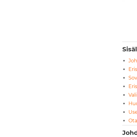
Sisä
Joh
Eri
Sov
Eri
Val
Huo
Use
Ota
Johd