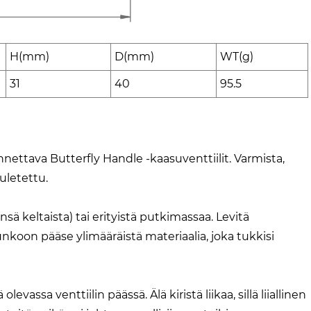
H(mm)
D(mm)
WT(g)
31
40
95.5
tava Butterfly Handle -kaasuventtiilit. Varmista,
uletettu.
sä keltaista) tai erityistä putkimassaa. Levitä
 runkoon pääse ylimääräistä materiaalia, joka tukkisi
ssa venttiilin päässä. Älä kiristä liikaa, sillä liiallinen