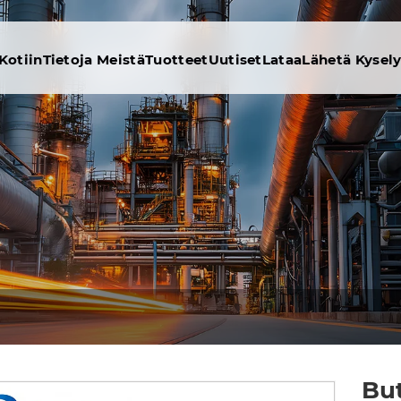
Kotiin
Tietoja Meistä
Tuotteet
Uutiset
Lataa
Lähetä Kysel
But