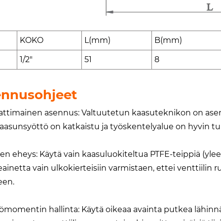
KOKO
L(mm)
B(mm)
1/2"
51
8
nnusohjeet
timainen asennus: Valtuutetun kaasuteknikon on asennet
kaasunsyöttö on katkaistu ja työskentelyalue on hyvin tu
en eheys: Käytä vain kaasuluokiteltua PTFE-teippiä (yleen
teainetta vain ulkokierteisiin varmistaen, ettei venttiilin
teen.
momentin hallinta: Käytä oikeaa avainta putkea lähinnä oleva