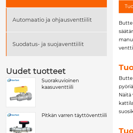
Tuo
Automaatio ja ohjausventtiilit
Butter
säätä
manua
Suodatus- ja suojaventtiilit
ventti
Tuo
Uudet tuotteet
Butter
Suorakuvioinen
pyöri
kaasuventtiili
Näitä 
katti
suosik
Pitkän varren täyttöventtiili
Tuo