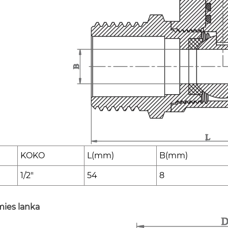
KOKO
L(mm)
B(mm)
1/2"
54
8
mies lanka