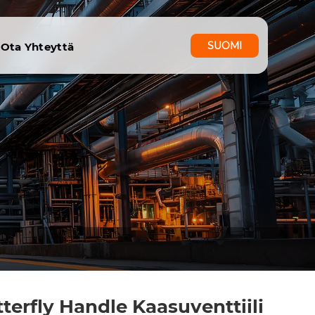
SUOMI
y
Ota Yhteyttä
terfly Handle Kaasuventtiili