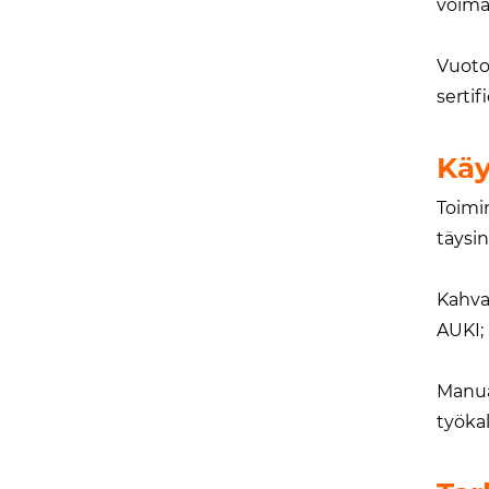
voima 
Vuotot
sertif
Käy
Toimin
täysin
Kahva
AUKI;
Manua
työkal