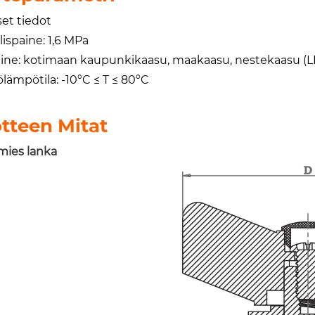
set tiedot
ispaine: 1,6 MPa
line: kotimaan kaupunkikaasu, maakaasu, nestekaasu (L
lämpötila: -10°C ≤ T ≤ 80°C
tteen Mitat
mies lanka