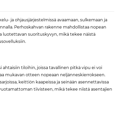
akelu- ja ohjausjärjestelmissä avaamaan, sulkemaan ja
iminnalla. Perhoskahvan rakenne mahdollistaa nopean
a luotettavan suorituskyvyn, mikä tekee näistä
usovelluksiin.
taisiin tiloihin, joissa tavallinen pitkä vipu ei voi
joaa mukavan otteen nopeaan neljänneskierrokseen.
isarjoissa, keittiön kaapeissa ja seinään asennettavissa
vuotamattoman tiivisteen, mikä tekee niistä asentajien