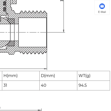
E-Mail
H(mm)
D(mm)
WT(g)
31
40
94.5