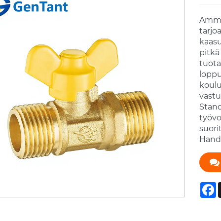
Ammat
tarjo
kaasuv
pitkä
tuota
loppu
koulu
vastu
Stand
työvo
suori
Handl
F