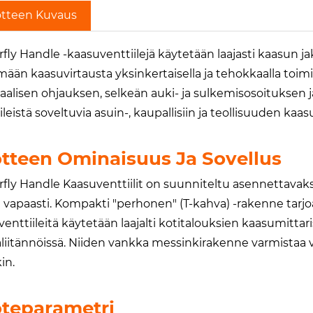
tteen Kuvaus
fly Handle -kaasuventtiilejä käytetään laajasti kaasun j
mään kaasuvirtausta yksinkertaisella ja tehokkaalla to
alisen ohjauksen, selkeän auki- ja sulkemisosoituksen j
ileistä soveltuvia asuin-, kaupallisiin ja teollisuuden kaas
tteen Ominaisuus Ja Sovellus
fly Handle Kaasuventtiilit on suunniteltu asennettavaksi ah
ä vapaasti. Kompakti "perhonen" (T-kahva) -rakenne tar
venttiileitä käytetään laajalti kotitalouksien kaasumittar
laliitännöissä. Niiden vankka messinkirakenne varmistaa 
in.
teparametri