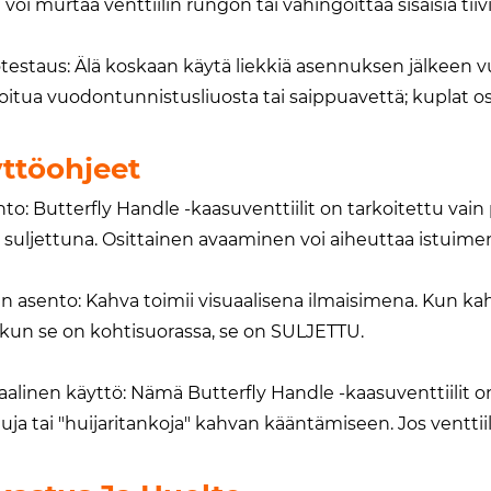
voi murtaa venttiilin rungon tai vahingoittaa sisäisiä tiivi
estaus: Älä koskaan käytä liekkiä asennuksen jälkeen vuo
ioitua vuodontunnistusliuosta tai saippuavettä; kuplat os
ttöohjeet
to: Butterfly Handle -kaasuventtiilit on tarkoitettu vain 
 suljettuna. Osittainen avaaminen voi aiheuttaa istuimen
n asento: Kahva toimii visuaalisena ilmaisimena. Kun ka
 kun se on kohtisuorassa, se on SULJETTU.
alinen käyttö: Nämä Butterfly Handle -kaasuventtiilit o
uja tai "huijaritankoja" kahvan kääntämiseen. Jos venttii