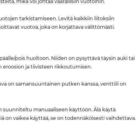
steitä, mikä voi johtaa vaarallisiin vuotoihin.
tojen tarkistamiseen. Levitä kaikkiin liitoksiin
oittavat vuotoa, joka on korjattava välittömästi.
päälle/pois huoltoon. Niiden on pysyttävä täysin auki tai
 eroosion ja tiivisteen rikkoutumisen.
hva on samansuuntainen putken kanssa, venttiili on
n suunniteltu manuaaliseen käyttöön. Älä käytä
liä on vaikea käyttää, se on todennäköisesti vaihdettava.