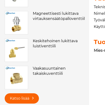
Tekni
Nimell
Magneettisesti lukittava
virtauksensäätöpalloventtiili
Työvä
Käyttö
Tuo
Keskitehoinen lukittava
luistiventtiili
Mies-
Vaakasuuntainen
takaiskuventtiili
Katso lisää