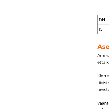
DN
15
Ase
Ammat
että 
Kierte
tiivis
tiivis
Vääntö