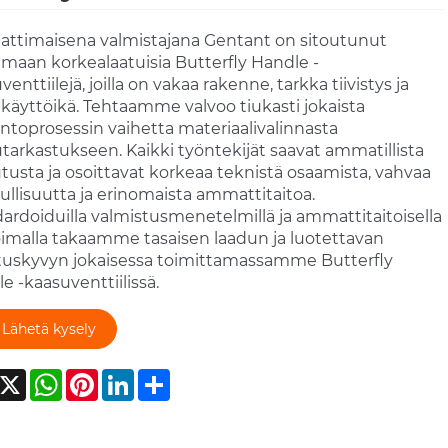
timaisena valmistajana Gentant on sitoutunut
amaan korkealaatuisia Butterfly Handle -
enttiilejä, joilla on vakaa rakenne, tarkka tiivistys ja
 käyttöikä. Tehtaamme valvoo tiukasti jokaista
ntoprosessin vaihetta materiaalivalinnasta
tarkastukseen. Kaikki työntekijät saavat ammatillista
tusta ja osoittavat korkeaa teknistä osaamista, vahvaa
ullisuutta ja erinomaista ammattitaitoa.
ardoiduilla valmistusmenetelmillä ja ammattitaitoisella
imalla takaamme tasaisen laadun ja luotettavan
tuskyvyn jokaisessa toimittamassamme Butterfly
e -kaasuventtiilissä.
Lähetä kysely
acebook
X
WhatsApp
Pinterest
LinkedIn
Share